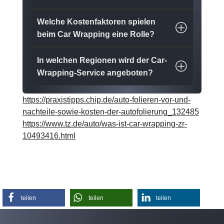
Welche Kostenfaktoren spielen
beim Car Wrapping eine Rolle?
In welchen Regionen wird der Car-
Wrapping-Service angeboten?
https://praxistipps.chip.de/auto-folieren-vor-und-
nachteile-sowie-kosten-der-autofolierung_132485
https://www.tz.de/auto/was-ist-car-wrapping-zr-
10493416.html
teilen
teilen
teilen